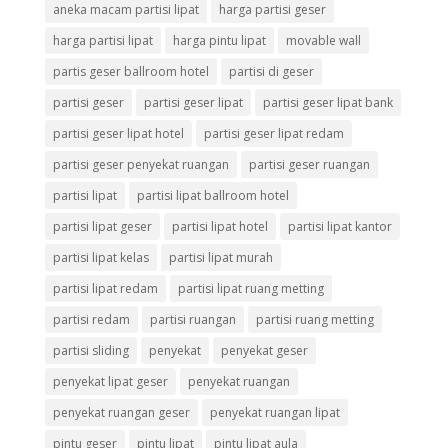
aneka macam partisi lipat
harga partisi geser
harga partisi lipat
harga pintu lipat
movable wall
partis geser ballroom hotel
partisi di geser
partisi geser
partisi geser lipat
partisi geser lipat bank
partisi geser lipat hotel
partisi geser lipat redam
partisi geser penyekat ruangan
partisi geser ruangan
partisi lipat
partisi lipat ballroom hotel
partisi lipat geser
partisi lipat hotel
partisi lipat kantor
partisi lipat kelas
partisi lipat murah
partisi lipat redam
partisi lipat ruang metting
partisi redam
partisi ruangan
partisi ruang metting
partisi sliding
penyekat
penyekat geser
penyekat lipat geser
penyekat ruangan
penyekat ruangan geser
penyekat ruangan lipat
pintu geser
pintu lipat
pintu lipat aula