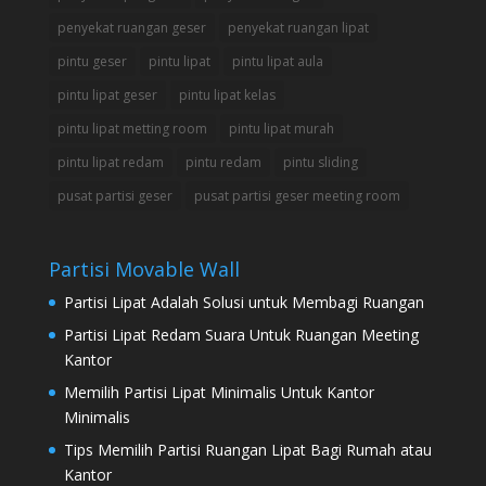
penyekat ruangan geser
penyekat ruangan lipat
pintu geser
pintu lipat
pintu lipat aula
pintu lipat geser
pintu lipat kelas
pintu lipat metting room
pintu lipat murah
pintu lipat redam
pintu redam
pintu sliding
pusat partisi geser
pusat partisi geser meeting room
Partisi Movable Wall
Partisi Lipat Adalah Solusi untuk Membagi Ruangan
Partisi Lipat Redam Suara Untuk Ruangan Meeting
Kantor
Memilih Partisi Lipat Minimalis Untuk Kantor
Minimalis
Tips Memilih Partisi Ruangan Lipat Bagi Rumah atau
Kantor