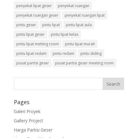
penyekat lipat geser
penyekat ruangan
penyekat ruangan geser
penyekat ruangan lipat
pintu geser
pintu lipat
pintu lipat aula
pintu lipat geser
pintu lipat kelas
pintu lipat metting room
pintu lipat murah
pintu lipat redam
pintu redam
pintu sliding
pusat partisi geser
pusat partisi geser meeting room
Pages
Galeri Proyek
Gallery Project
Harga Partisi Geser