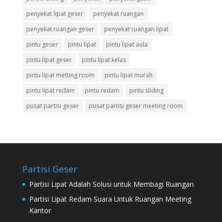
penyekat lipat geser
penyekat ruangan
penyekat ruangan geser
penyekat ruangan lipat
pintu geser
pintu lipat
pintu lipat aula
pintu lipat geser
pintu lipat kelas
pintu lipat metting room
pintu lipat murah
pintu lipat redam
pintu redam
pintu sliding
pusat partisi geser
pusat partisi geser meeting room
Partisi Geser
Partisi Lipat Adalah Solusi untuk Membagi Ruangan
Partisi Lipat Redam Suara Untuk Ruangan Meeting
Kantor