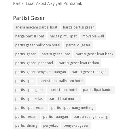
Partisi Lipat Akbid Aisyiyah Pontianak
Partisi Geser
aneka macam partisi lipat
harga partisi geser
harga partisi lipat
harga pintu lipat
movable wall
partis geser ballroom hotel
partisi di geser
partisi geser
partisi geser lipat
partisi geser lipat bank
partisi geser lipat hotel
partisi geser lipat redam
partisi geser penyekat ruangan
partisi geser ruangan
partisi lipat
partisi lipat ballroom hotel
partisi lipat geser
partisi lipat hotel
partisi lipat kantor
partisi lipat kelas
partisi lipat murah
partisi lipat redam
partisi lipat ruang metting
partisi redam
partisi ruangan
partisi ruang metting
partisi sliding
penyekat
penyekat geser