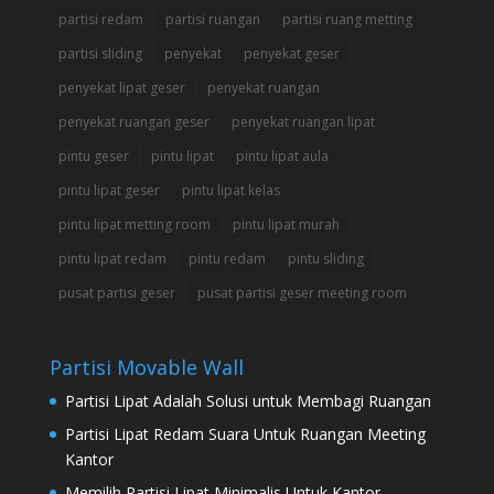
partisi redam
partisi ruangan
partisi ruang metting
partisi sliding
penyekat
penyekat geser
penyekat lipat geser
penyekat ruangan
penyekat ruangan geser
penyekat ruangan lipat
pintu geser
pintu lipat
pintu lipat aula
pintu lipat geser
pintu lipat kelas
pintu lipat metting room
pintu lipat murah
pintu lipat redam
pintu redam
pintu sliding
pusat partisi geser
pusat partisi geser meeting room
Partisi Movable Wall
Partisi Lipat Adalah Solusi untuk Membagi Ruangan
Partisi Lipat Redam Suara Untuk Ruangan Meeting
Kantor
Memilih Partisi Lipat Minimalis Untuk Kantor