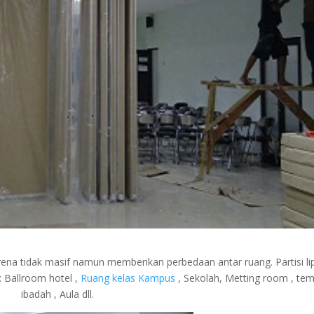
a tidak masif namun memberikan perbedaan antar ruang. Partisi li
: Ballroom hotel ,
Ruang kelas Kampus
, Sekolah, Metting room , te
ibadah , Aula dll.