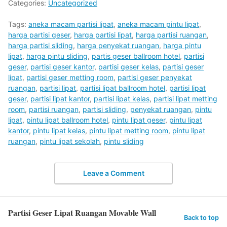
Categories:
Uncategorized
Tags:
aneka macam partisi lipat
,
aneka macam pintu lipat
,
harga partisi geser
,
harga partisi lipat
,
harga partisi ruangan
,
harga partisi sliding
,
harga penyekat ruangan
,
harga pintu
lipat
,
harga pintu sliding
,
partis geser ballroom hotel
,
partisi
geser
,
partisi geser kantor
,
partisi geser kelas
,
partisi geser
lipat
,
partisi geser metting room
,
partisi geser penyekat
ruangan
,
partisi lipat
,
partisi lipat ballroom hotel
,
partisi lipat
geser
,
partisi lipat kantor
,
partisi lipat kelas
,
partisi lipat metting
room
,
partisi ruangan
,
partisi sliding
,
penyekat ruangan
,
pintu
lipat
,
pintu lipat ballroom hotel
,
pintu lipat geser
,
pintu lipat
kantor
,
pintu lipat kelas
,
pintu lipat metting room
,
pintu lipat
ruangan
,
pintu lipat sekolah
,
pintu sliding
Leave a Comment
Partisi Geser Lipat Ruangan Movable Wall
Back to top