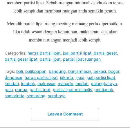
memberi partisi lipat. Sebab ruangan minimalis anda akan terasa
lebih sempit dan membuat ruangan anda semakin penuh.
Memilih partisi lipat ruang meeting memang perlu diperhatikan.
Jika tidak sesuai dengan kebutuhan, maka tentu saja akan
membuat ruangan menjadi lebih sempit.
Categories:
harga partisi lipat
,
jual partisi lipat
,
partisi geser
,
partisi geser lipat
,
partisi lipat
,
partisi lipat ruangan
Tags:
bali
,
balikpapan
,
bandung
,
banjarmasin
,
bekasi
,
bogor
,
denpasar
,
harga partisi lipat
,
jakarta
,
jogja
,
jual partisi lipat
,
kendari
,
lombok
,
makassar
,
manado
,
medan
,
palangkaraya
,
palu
,
papua
,
partisi lipat
,
partisi lipat minimalis
,
pontianak
,
samarinda
,
semarang
,
surabaya
Leave a Comment