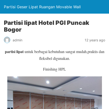
Partisi Geser Lipat Ruangan Movable Wall
Partisi lipat Hotel PGI Puncak
Bogor
admin
12 years ago
partisi lipat
untuk berbagai kebutuhan sangat mudah,praktis dan
fleksibel digunakan.
Finishing HPL