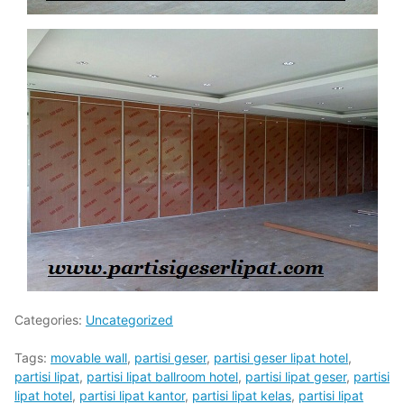
Categories:
Uncategorized
Tags:
movable wall
,
partisi geser
,
partisi geser lipat hotel
,
partisi lipat
,
partisi lipat ballroom hotel
,
partisi lipat geser
,
partisi
lipat hotel
,
partisi lipat kantor
,
partisi lipat kelas
,
partisi lipat