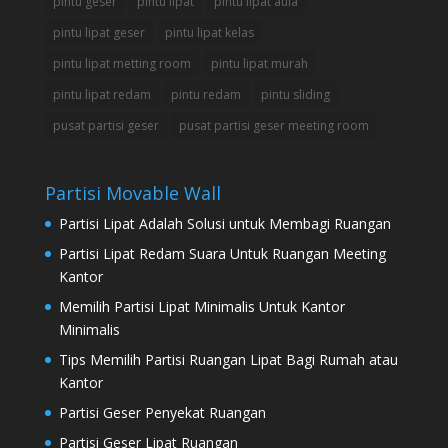
pintu geser
pintu lipat
pintu lipat aula
pintu lipat geser
pintu lipat kelas
pintu lipat metting room
pintu lipat murah
pintu lipat redam
pintu redam
pintu sliding
pusat partisi geser
pusat partisi geser meeting room
Partisi Movable Wall
Partisi Lipat Adalah Solusi untuk Membagi Ruangan
Partisi Lipat Redam Suara Untuk Ruangan Meeting
Kantor
Memilih Partisi Lipat Minimalis Untuk Kantor
Minimalis
Tips Memilih Partisi Ruangan Lipat Bagi Rumah atau
Kantor
Partisi Geser Penyekat Ruangan
Partisi Geser Lipat Ruangan