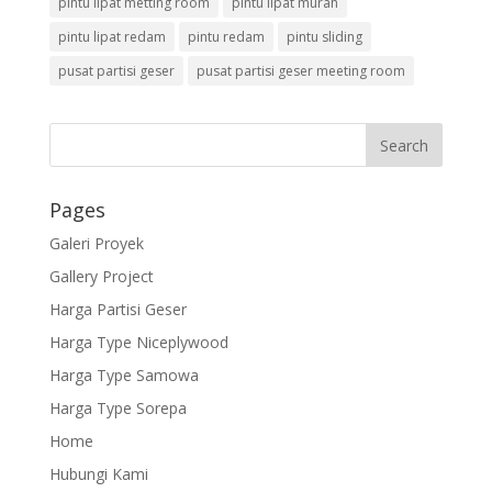
pintu lipat metting room
pintu lipat murah
pintu lipat redam
pintu redam
pintu sliding
pusat partisi geser
pusat partisi geser meeting room
Pages
Galeri Proyek
Gallery Project
Harga Partisi Geser
Harga Type Niceplywood
Harga Type Samowa
Harga Type Sorepa
Home
Hubungi Kami